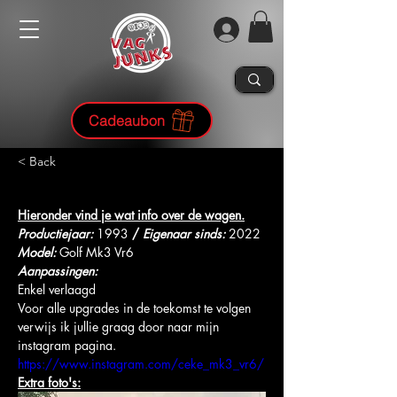
Cadeaubon
< Back
Hieronder vind je wat info over de wagen.
Productiejaar: 
1993
/ 
Eigenaar sinds: 
2022
Model:
Golf Mk3 Vr6
Aanpassingen:
Enkel verlaagd
Voor alle upgrades in de toekomst te volgen 
verwijs ik jullie graag door naar mijn 
instagram pagina.
https://www.instagram.com/ceke_mk3_vr6/
Extra foto's: