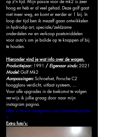
op z'n tijd. Mijn passie voor de mk2 is zeer 
hoog en heb er al veel gehad. Deze golf gaat 
niet meer weg, en komt er eerder er 1 bij. In 
loop der tijd ben ik mezelf gaan ontwikkelen 
in hydrodip art, speciale/zeldzame 
onderdelen vw en verkoop poetsmiddelen 
voor auto's om je bolide op te knappen of bij 
te houden.
Hieronder vind je wat info over de wagen.
Productiejaar: 
1991 
/
Eigenaar sinds: 
2021
Model:
 Golf Mk2
Aanpassingen: 
Schroefset, Porsche C2 
hoogglans verdicht, uitlaat systeem,
 ...
Voor alle upgrades in de toekomst te volgen 
verwijs ik jullie graag door naar mijn 
instagram pagina.
https://www.instagram.com/slammed.projec
ts
Extra foto's: