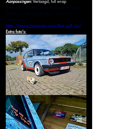
Aanpassingen: 
Verlaagd, full wrap
Voor alle upgrades in de toekomst te volgen 
verwijs ik jullie graag door naar mijn 
instagram 
https://www.instagram.com/that_gulf_gti/
Extra foto's: