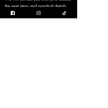
the next steps and practical details.
Kind regards,
VAG Junks VZW