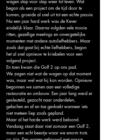
wagen stap voor stap weer tot leven. Wat 
begon als een project om de tijd door te 
komen, groeide al snel uit tot een echte passie.
Na een jaar hard werk was de Kever 
eindelijk klaar. Daarna volgden vele mooie 
ritten, gezellige meetings en onvergetelijke 
momenten met andere autoliefhebbers. Maar 
zoals dat gaat bij echte liefhebbers, begon 
het al snel opnieuw te kriebelen voor een 
volgend project.
En toen kwam die Golf 2 op ons pad.
We zagen niet wat de wagen op dat moment 
was, maar wel wat hij kon worden. Opnieuw 
begonnen we samen aan een volledige 
restauratie en ombouw. Een jaar lang werd er 
gesleuteld, gezocht naar onderdelen, 
gelachen en af en toe gevloekt wanneer iets 
niet meteen liep zoals gepland.
Maar al het harde werk werd beloond.
Vandaag staat daar niet zomaar een Golf 2, 
maar een echt beestje waar we enorm trots 
op zijn. Een wagen gebouwd met passie, 