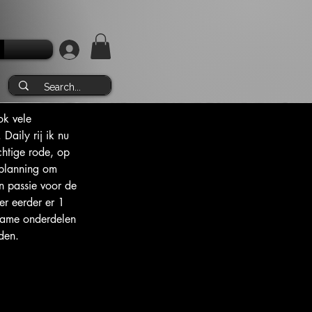
ok vele 
Daily rij ik nu 
htige rode, op 
 planning om 
n passie voor de 
r eerder er 1 
dzame onderdelen 
den.