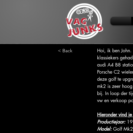
Hoi, ik ben John.
< Back
klassiekers gehad
audi A4 B8 stati
Porsche C2 wielen
deze golf te upgr
mk2 is zeer hoog 
bij. In loop der 
vw en verkoop poe
Hieronder vind je
Productiejaar: 
19
Model:
 Golf Mk2