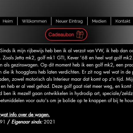
Heim
Willkommen
Neuer Eintrag
Medien
Kontakt
Cadeaubon
 Sinds ik mijn rijbewijs heb ben ik al verzot van VW, ik heb dan o
. Zoals Jetta mk2, golf mk1 GTI, Kever '68 en heel wat golf mk2. 
on als gezinswagen. Op dit moment heb ik een golf mk2, een prac
 die ik hoogglans heb laten verdichten. Er zit nog wel wat in de
aden, zowel motorisch als Interieur maar dat komt op z'n tijd. Mij
en heb er al veel gehad. Deze golf gaat niet meer weg, en komt e
tijd ben ik mezelf gaan ontwikkelen in hydrodip art, speciale/zel
tsmiddelen voor auto's om je bolide op te knappen of bij te hou
 wat info over de wagen.
91 
/
Eigenaar sinds: 
2021