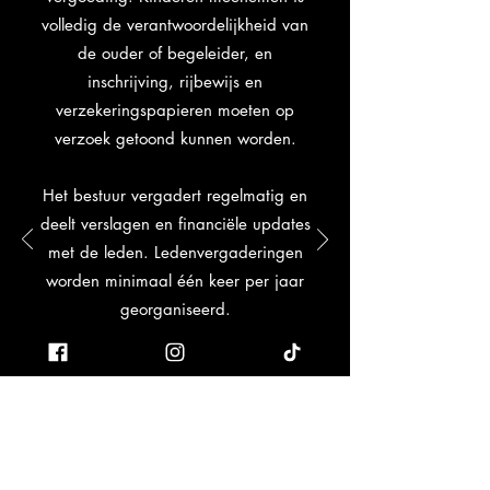
volledig de verantwoordelijkheid van
de ouder of begeleider, en
inschrijving, rijbewijs en
verzekeringspapieren moeten op
verzoek getoond kunnen worden.
Het bestuur vergadert regelmatig en
deelt verslagen en financiële updates
met de leden. Ledenvergaderingen
worden minimaal één keer per jaar
georganiseerd.
De club streeft een goed imago: na
vandalisme, vechten, dronkenschap
of gebruik van verdovende middelen
tijdens activiteiten leidt tot
onmiddellijke uitsluiting. Het bestuur