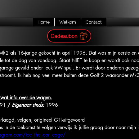
Home
Welkom
Contact
Cadeaubon
Mk2 als 16-jarige gekocht in april 1996. Dat was mijn eerste en 
de tot de dag van vandaag. Staat NIET te koop en wordt ook nooi
 garage gevuld ander leuk VW spul. Er wordt door anderen gezeg
stroomt. Ik heb nog veel meer buiten deze Golf 2 waaronder 
Mk3
 wat info over de wagen.
91 
/
Eigenaar sinds: 
1996
rlaagd, velgen, origineel GTI-uitgevoerd
s in de toekomst te volgen verwijs ik jullie graag door naar mijn
tagram.com/tcc_the_car_cage/