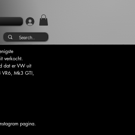
enigste 
t verkocht. 
d dat er VW uit 
 VR6, Mk3 GTI,
 instagram pagina.