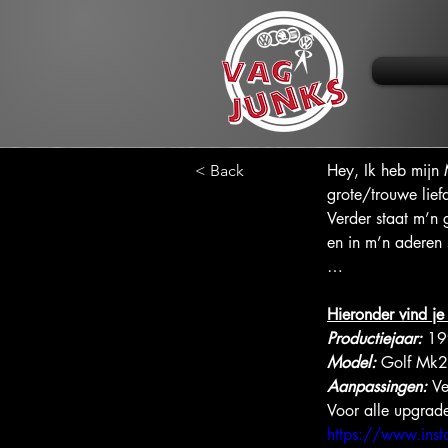
Hey, Ik heb mijn 
< Back
grote/trouwe lief
Verder staat m’n
en in m’n aderen 
…
Hieronder vind je
Productiejaar: 
19
Model:
 Golf Mk2
Aanpassingen: 
Ve
Voor alle upgrade
https://www.ins