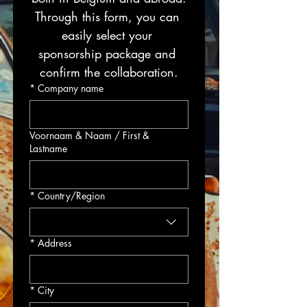
Through this form, you can 
easily select your 
sponsorship package and 
confirm the collaboration.
*
Company name
Voornaam & Naam / First &
Lastname
Adres met meerdere regels / Address (multiple lines)
*
Country/Region
*
Address
*
City