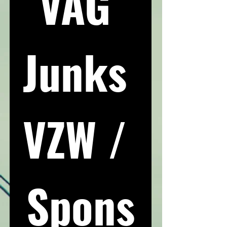
VAG 
Junks 
VZW / 
Spons