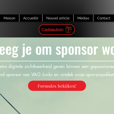
Maison
Accueillir
Nouvel article
Médias
Contact
Cadeaubon
eeg je om sponsor w
extra digitale zichtbaarheid geven binnen een gepassio
d sponsor van VAG Junks en ontdek onze sponsorpakket
Formules bekijken!