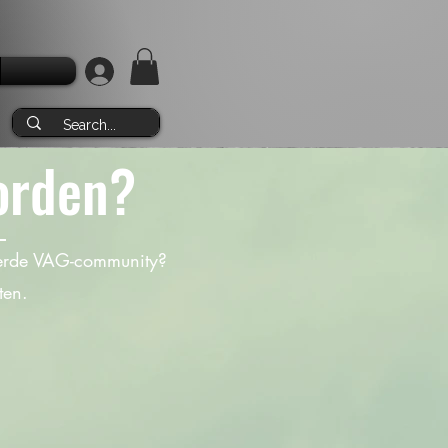
orden?
neerde VAG-community?
ten.